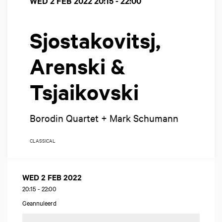
WED 2 FEB 2022
20:15 - 22:00
Sjostakovitsj,
Arenski &
Tsjaikovski
Borodin Quartet + Mark Schumann
CLASSICAL
WED 2 FEB 2022
20:15
-
22:00
Geannuleerd