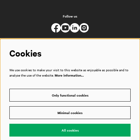
Follow us
Cookies
We use cookies to make your visit to this website as enjoyable as possible and to
analyse the use of the website.
More information…
Only functional cookies
Minimal cookies
© Muziekgebouw
All cookies
Powered by
CultureSuite