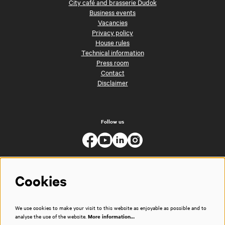
City café and brasserie Dudok
Business events
Vacancies
Privacy policy
House rules
Technical information
Press room
Contact
Disclaimer
Follow us
Cookies
We use cookies to make your visit to this website as enjoyable as possible and to
analyse the use of the website.
More information…