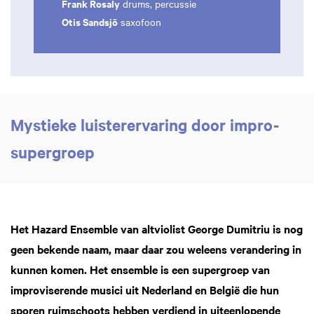
Frank Rosaly
drums, percussie
Otis Sandsjö
saxofoon
Mystieke luisterervaring door impro-
supergroep
Het Hazard Ensemble van altviolist George Dumitriu is nog
geen bekende naam, maar daar zou weleens verandering in
kunnen komen. Het ensemble is een supergroep van
improviserende musici uit Nederland en België die hun
sporen ruimschoots hebben verdiend in uiteenlopende