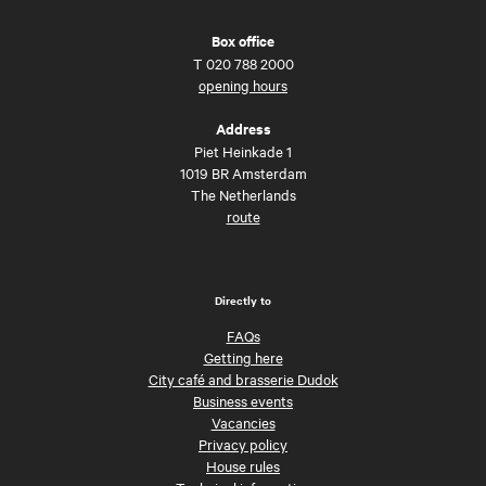
Box office
T
020 788 2000
opening hours
Address
Piet Heinkade 1
1019 BR Amsterdam
The Netherlands
route
Directly to
FAQs
Getting here
City café and brasserie Dudok
Business events
Vacancies
Privacy policy
House rules