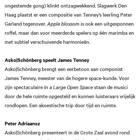
ongestemde gong) klinkt ontzagwekkend. Slagwerk Den
Haag plaatst er een compositie van Tenney’s leerling Peter
Garland tegenover.
Apple blossom
is ook een uitgesponnen
roffel, maar dan voor meerderde spelers op één marimba en
met subtiel verschuivende harmonieën.
Asko|Schönberg speelt James Tenney
Asko|Schönberg brengt een eerbetoon aan componist
James Tenney, meester van de hogere space-kunde. Voor
zijn spectaculaire
In a Large Open Space
staan de musici
door de hele ruimte opgesteld en kunnen luisteraars vrijelijk
rondlopen. Een akoestische trip door tijd en ruimte.
Peter Adriaansz
Asko|Schönberg presenteert in de Grote Zaal avond rond