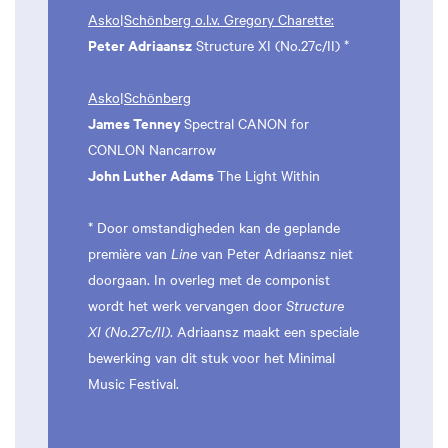
Asko|Schönberg o.l.v. Gregory Charette:
Peter Adriaansz
Structure XI (No.27c/II) *
Asko|Schönberg
James Tenney
Spectral CANON for
CONLON Nancarrow
John Luther Adams
The Light Within
* Door omstandigheden kan de geplande
première van
Line
van Peter Adriaansz niet
doorgaan. In overleg met de componist
wordt het werk vervangen door
Structure
XI (No.27c/II)
. Adriaansz maakt een speciale
bewerking van dit stuk voor het Minimal
Music Festival.