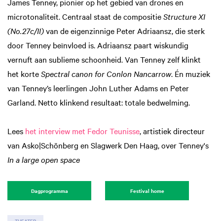
James Tenney, pionier op het gebied van drones en
microtonaliteit. Centraal staat de compositie
Structure XI
(No.27c/II)
van de eigenzinnige Peter Adriaansz, die sterk
door Tenney beïnvloed is. Adriaansz paart wiskundig
vernuft aan sublieme schoonheid. Van Tenney zelf klinkt
het korte
Spectral canon for Conlon Nancarrow
. Én muziek
van Tenney’s leerlingen John Luther Adams en Peter
Garland. Netto klinkend resultaat: totale bedwelming.
Zoom
in
Lees
het interview met Fedor Teunisse
, artistiek directeur
van Asko|Schönberg en Slagwerk Den Haag, over Tenney's
In a large open space
Dagprogramma
Festival home
THEATER