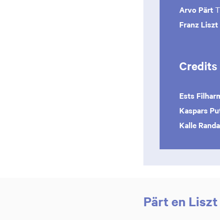
Arvo Pärt
T
Franz Liszt
Credits
Ests Filha
Kaspars Pu
Kalle Randa
Pärt en Lisz