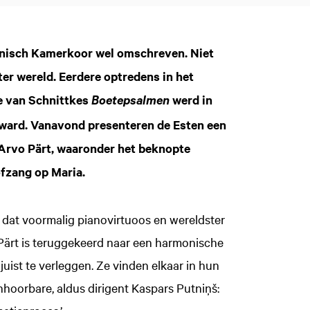
monisch Kamerkoor wel omschreven. Niet
ter wereld. Eerdere optredens in het
 van Schnittkes
werd in
Boetepsalmen
ard. Vanavond presenteren de Esten een
Arvo Pärt, waaronder het beknopte
ofzang op Maria.
rk dat voormalig pianovirtuoos en wereldster
r Pärt is teruggekeerd naar een harmonische
juist te verleggen. Ze vinden elkaar in hun
nhoorbare, aldus dirigent Kaspars Putniņš: