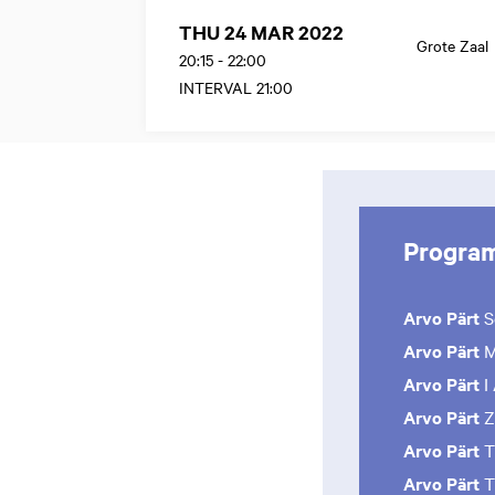
THU 24 MAR 2022
Grote Zaal
20:15
-
22:00
INTERVAL 21:00
Progra
Arvo Pärt
S
Arvo Pärt
M
Arvo Pärt
I
Arvo Pärt
Z
Arvo Pärt
T
Arvo Pärt
T