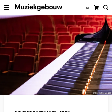
NL
Menu
© Melle Meivogel