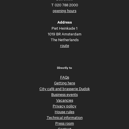
T
020 788 2000
opening hours
Address
Piet Heinkade 1
1019 BR Amsterdam
The Netherlands
route
Directly to
FAQs
Getting here
City café and brasserie Dudok
Business events
Vacancies
Privacy policy
House rules
Technical information
Press room
Contact