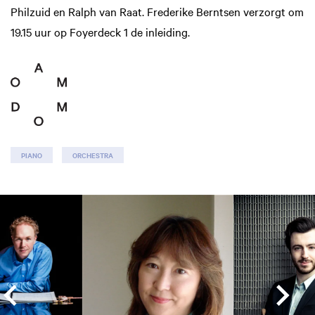
Philzuid en Ralph van Raat. Frederike Berntsen verzorgt om
19.15 uur op Foyerdeck 1 de inleiding.
PIANO
ORCHESTRA
Skip