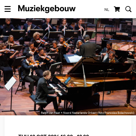
NL
Menu
Ralph van Raat + Noord Nederlands Orkest (foto Francoise Bolechowski)