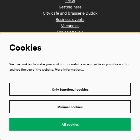
FAQs
Getting here
City café and brasserie Dudok
Business events
Vacancies
Privacy policy
House rules
Cookies
Technical information
Press room
Contact
Disclaimer
We use cookies to make your visit to this website as enjoyable as possible and to
analyse the use of the website.
More information…
Follow us
Only functional cookies
Minimal cookies
All cookies