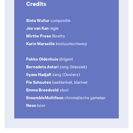
Credits
Sinta Wullur
compositie
Jos van Kan
regie
Mirthe Frese
libretto
Karin Marseille
kostuumontwerp
Fokko Oldenhuis
dirigent
Bernadeta Astari
zang (klassiek)
Ilyass Nadjafi
zang (Oosters)
Fie Schouten
basklarinet, klarinet
Emma Breedveld
viool
EnsembleMultifoon
chromatische gamelan
Neon
koor