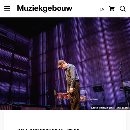
EN
Menu
Steve Reich © Bas Heemskerk