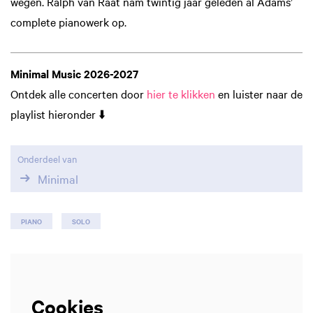
wegen. Ralph van Raat nam twintig jaar geleden al Adams’
complete pianowerk op.
Minimal Music 2026-2027
Ontdek alle concerten door
hier te klikken
en luister naar de
playlist hieronder ⬇️
Onderdeel van
Minimal
PIANO
SOLO
Cookies