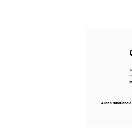
Inzoomen
W
t
i
Alleen functionele