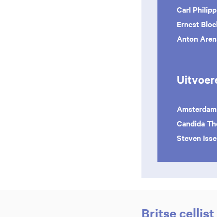
Carl Philip
Ernest Bloc
Anton Aren
Uitvoer
Amsterdam 
Candida T
Steven Isse
Britse cellis