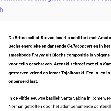
h
De Britse cellist Steven Isserlis schittert met Amst
Bachs energieke en dansende
en in het
Celloconcert
smeekbede
uit Blochs compositie is volgens 
Prayer
voor cello geschreven. Arenski schreef met zijn
Kam
gestorven vriend en leraar Tsjaikovski. Een in- en i
onberoerd laat.
In de vijfde-eeuwse basiliek Santa Sabina in Rome w
Norman getroffen door het adembenemende ochtendlic