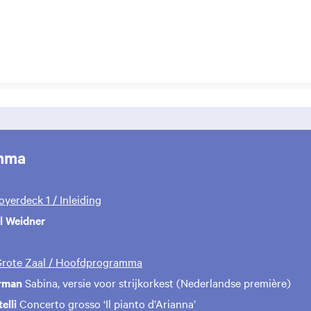
mma
Foyerdeck 1 / Inleiding
l Weidner
 Grote Zaal / Hoofdprogramma
rman
Sabina, versie voor strijkorkest (Nederlandse première)
elli
Concerto grosso ‘Il pianto d’Arianna’