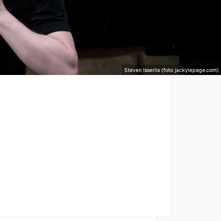
Steven Isserlis (foto jackylepage.com)