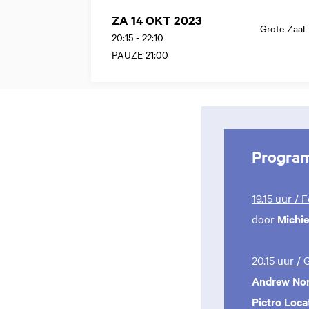
ZA 14 OKT 2023
Grote Zaal
20:15
-
22:10
PAUZE 21:00
Progra
19.15 uur / 
door
Michie
20.15 uur /
Andrew No
Pietro Locat