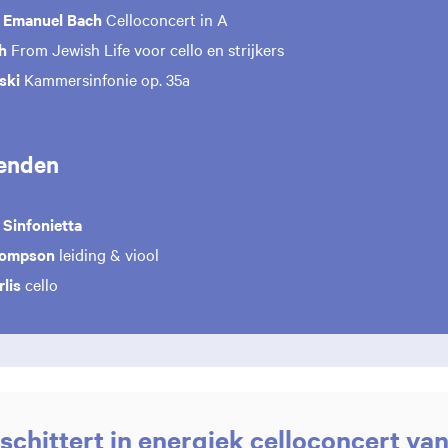
p Emanuel Bach
Celloconcert in A
h
From Jewish Life voor cello en strijkers
ski
Kammersinfonie op. 35a
enden
Sinfonietta
hompson
leiding & viool
rlis
cello
t schittert in energiek celloconcert van