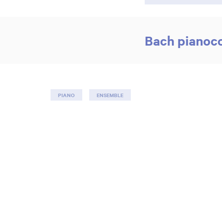
Bach pianoco
PIANO
ENSEMBLE