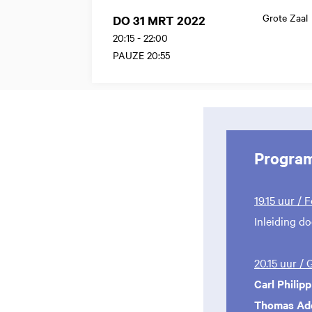
Grote Zaal
DO 31 MRT 2022
20:15
-
22:00
PAUZE 20:55
Progra
19.15 uur / 
Inleiding d
20.15 uur /
Carl Philip
Thomas Ad