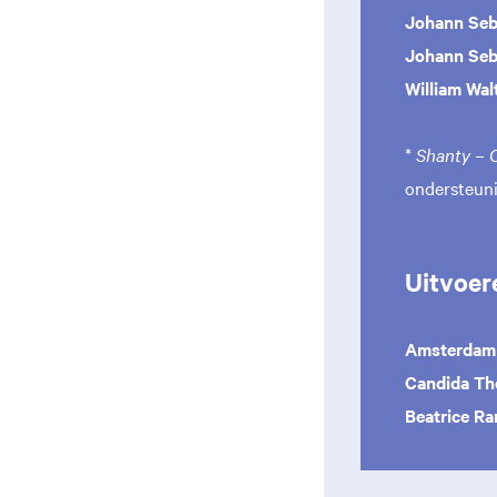
Johann Seb
Johann Seb
William Wa
*
Shanty – 
ondersteuni
Uitvoer
Amsterdam 
Candida T
Beatrice R