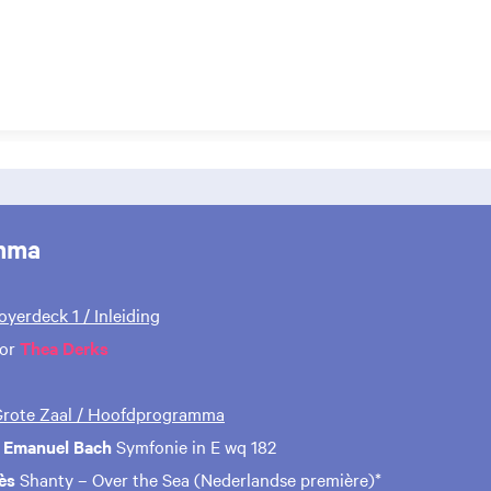
mma
Foyerdeck 1 / Inleiding
oor
Thea Derks
 Grote Zaal / Hoofdprogramma
p Emanuel Bach
Symfonie in E wq 182
ès
Shanty – Over the Sea (Nederlandse première)*