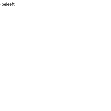
 beleeft.
Inzoomen