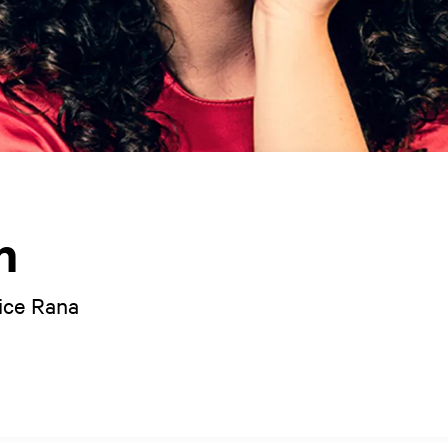
n
ice Rana