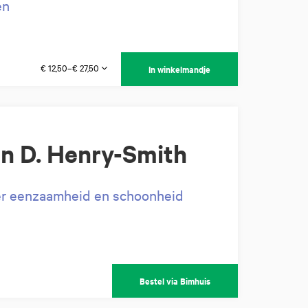
en
€ 12,50–€ 27,50
In winkelmandje
n D. Henry-Smith
ver eenzaamheid en schoonheid
Bestel via Bimhuis