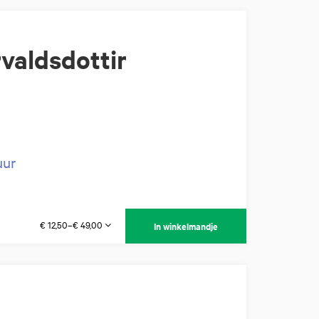
valdsdottir
uur
€ 12,50–€ 49,00
In winkelmandje