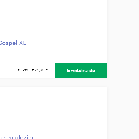
Gospel XL
€ 12,50–€ 39,00
In winkelmandje
me en plezier