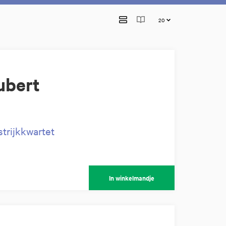
ubert
trijkkwartet
In winkelmandje