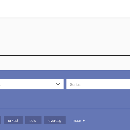
s
Series
meer +
orkest
solo
overdag