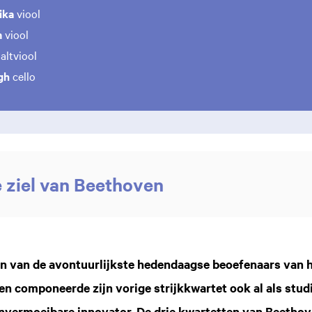
eika
viool
m
viool
altviool
jgh
cello
 ziel van Beethoven
I
n van de avontuurlijkste hedendaagse beoefenaars van 
en componeerde zijn vorige strijkkwartet ook al als stud
 onvermoeibare innovator. De drie kwartetten van Beetho