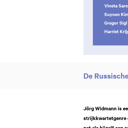
Vineta Sar
Suyoen Ki
Gregor Sigl
Harriet Kri
De Russische
Inzoomen
Jörg Widmann is ee
strijkkwartetgenre 
net als hijzelf een