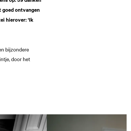
et goed ontvangen
i hierover: ‘Ik
en bijzondere
ntje, door het