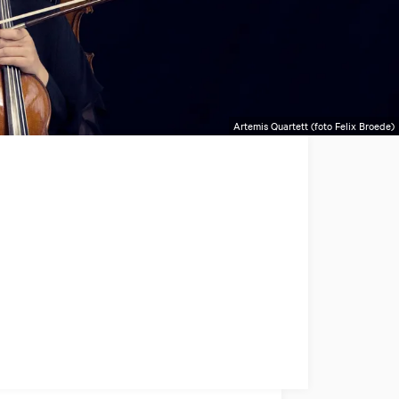
Artemis Quartett (foto Felix Broede)