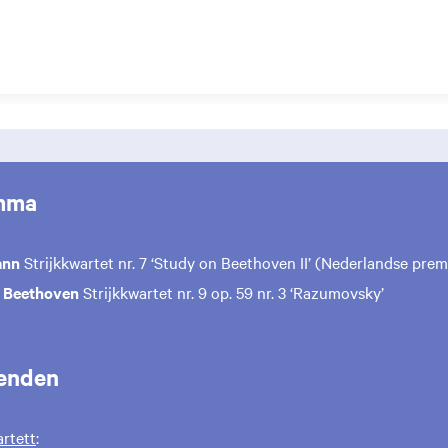
mma
ann
Strijkkwartet nr. 7 ‘Study on Beethoven II’ (Nederlandse prem
 Beethoven
Strijkkwartet nr. 9 op. 59 nr. 3 ‘Razumovsky’
enden
rtett
: