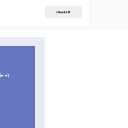
Geweest
ière)