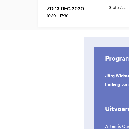
Grote Zaal
ZO 13 DEC 2020
16:30
-
17:30
Progra
Jörg Widm
Ludwig van
Uitvoer
Artemis Qua