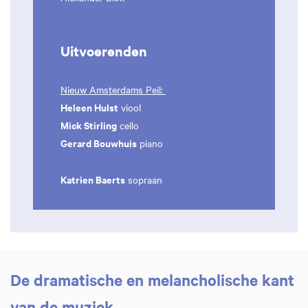
Uitvoerenden
Nieuw Amsterdams Peil:
Heleen Hulst
viool
Mick Stirling
cello
Gerard Bouwhuis
piano
Katrien Baerts
sopraan
De dramatische en melancholische kant
van de muziek