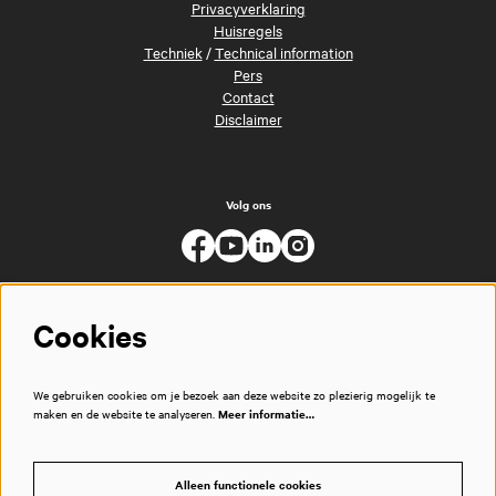
Privacyverklaring
Huisregels
Techniek
/
Technical information
Pers
Contact
Disclaimer
Volg ons
Cookies
We gebruiken cookies om je bezoek aan deze website zo plezierig mogelijk te
maken en de website te analyseren.
Meer informatie…
Alleen functionele cookies