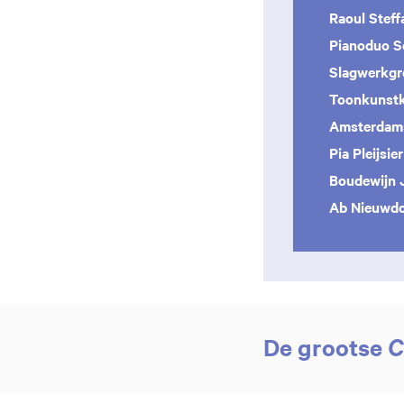
Raoul Steff
Pianoduo S
Slagwerkgr
Toonkunst
Amsterdams
Pia Pleijsie
Boudewijn 
Ab Nieuwd
De grootse
C