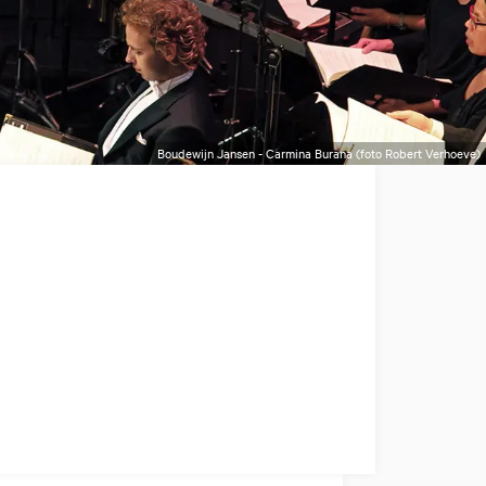
Boudewijn Jansen - Carmina Burana (foto Robert Verhoeve)