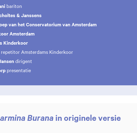
ani
bariton
choltes & Janssens
oep van het Conservatorium van Amsterdam
koor Amsterdam
 Kinderkoor
r
repetitor Amsterdams Kinderkoor
Jansen
dirigent
orp
presentatie
in originele versie
armina Burana