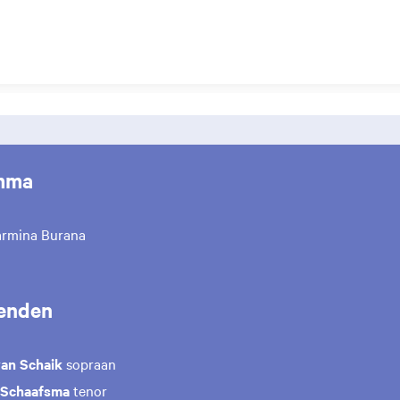
mma
rmina Burana
enden
van Schaik
sopraan
 Schaafsma
tenor