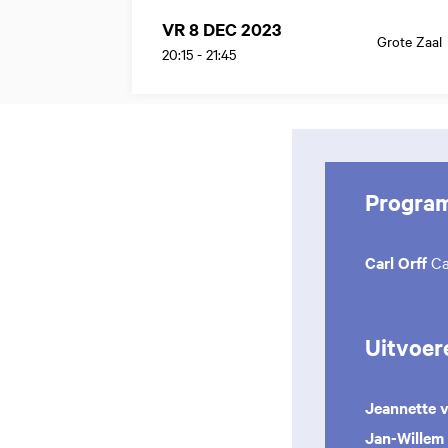
VR 8 DEC 2023
Grote Zaal
20:15
-
21:45
Progra
Carl Orff
Ca
Uitvoer
Jeannette 
Jan-Willem