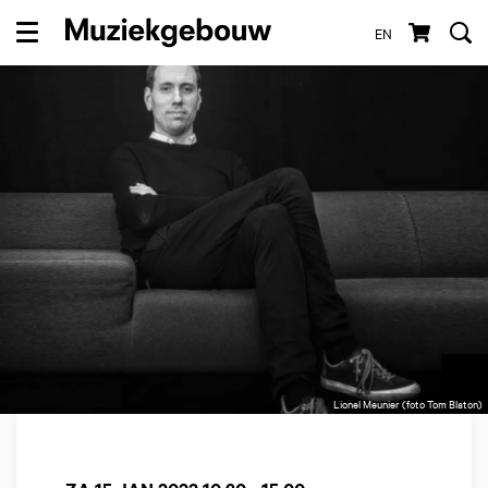
EN
Menu
Lionel Meunier (foto Tom Blaton)