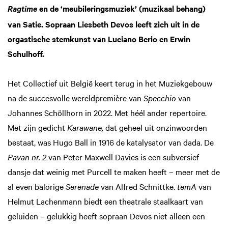
en de ‘meubileringsmuziek’ (muzikaal behang)
Ragtime
van Satie. Sopraan Liesbeth Devos leeft zich uit in de
orgastische stemkunst van Luciano Berio en Erwin
Schulhoff.
Het Collectief uit België keert terug in het Muziekgebouw
na de succesvolle wereldpremière van
Specchio
van
Johannes Schöllhorn in 2022. Met héél ander repertoire.
Met zijn gedicht
Karawane,
dat geheel uit onzinwoorden
bestaat, was Hugo Ball in 1916 de katalysator van dada. De
Pavan nr. 2
van Peter Maxwell Davies is een subversief
dansje dat weinig met Purcell te maken heeft – meer met de
al even balorige
Serenade
van Alfred Schnittke.
temA
van
Helmut Lachenmann biedt een theatrale staalkaart van
geluiden – gelukkig heeft sopraan Devos niet alleen een