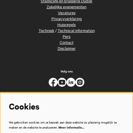
Stadscafé en brasserie Dudok
Zakelijke evenementen
Vacatures
Privacyverklaring
Huisregels
Techniek
/
Technical information
Pers
Contact
Disclaimer
Volg ons
Cookies
We gebruiken cookies om je bezoek aan deze website zo plezierig mogelijk te
maken en de website te analyseren.
Meer informatie…