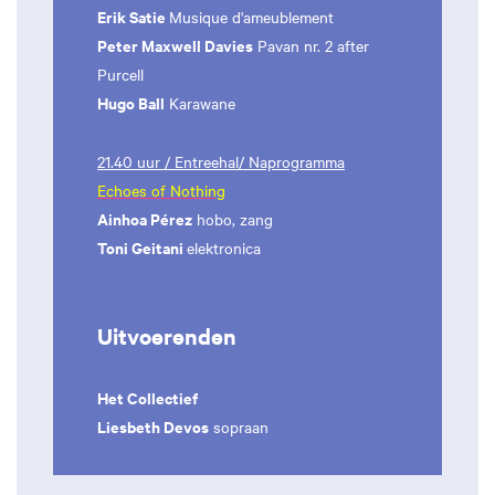
Erik Satie
Musique d'ameublement
Peter Maxwell Davies
Pavan nr. 2 after
Purcell
Hugo Ball
Karawane
21.40 uur / Entreehal/ Naprogramma
Echoes of Nothing
Ainhoa Pérez
hobo, zang
Toni Geitani
elektronica
Uitvoerenden
Het Collectief
Liesbeth Devos
sopraan