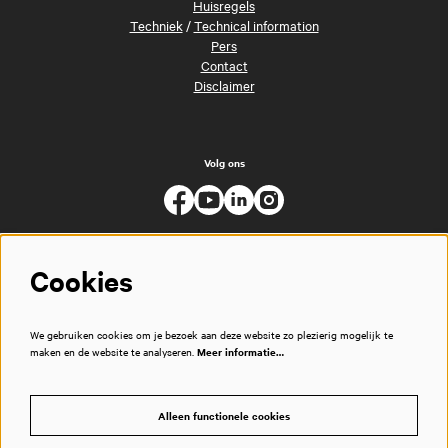
Huisregels
Techniek
/
Technical information
Pers
Contact
Disclaimer
Volg ons
Cookies
We gebruiken cookies om je bezoek aan deze website zo plezierig mogelijk te
maken en de website te analyseren.
Meer informatie…
Alleen functionele cookies