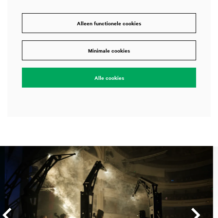
Alleen functionele cookies
Minimale cookies
Alle cookies
Overslaan