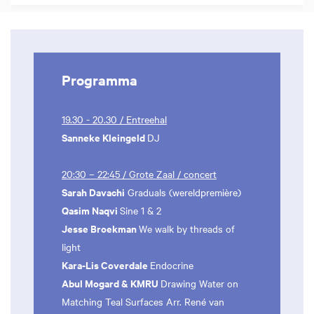
Programma
19.30 - 20.30 / Entreehal
Sanneke Kleingeld
DJ
20:30 – 22:45 / Grote Zaal / concert
Sarah Davachi
Graduals (wereldpremière)
Qasim Naqvi
Sine 1 & 2
Jesse Broekman
We walk by threads of
light
Kara-Lis Coverdale
Endocrine
Abul Mogard & KMRU
Drawing Water on
Matching Teal Surfaces Arr. René van