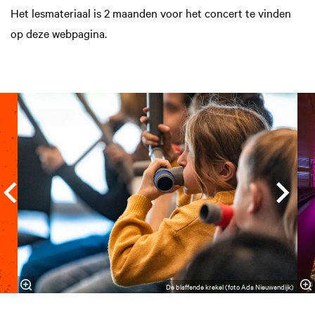
Het lesmateriaal is 2 maanden voor het concert te vinden
op deze webpagina.
Overslaan
De blaffende krekel (foto Ada Nieuwendijk)