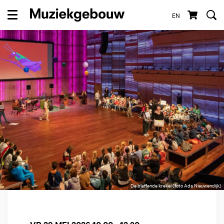
EN
Menu
De blaffende krekel (foto Ada Nieuwendijk)