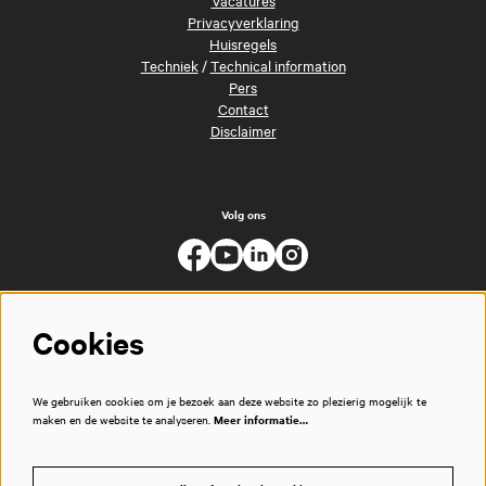
Privacyverklaring
Huisregels
Techniek
/
Technical information
Pers
Contact
Disclaimer
Volg ons
Cookies
We gebruiken cookies om je bezoek aan deze website zo plezierig mogelijk te
maken en de website te analyseren.
Meer informatie…