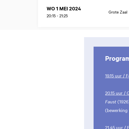
WO 1 MEI 2024
Grote Zaal
20:15
-
21:25
Progra
19.15 uur / 
20.15 uur /
Faust
(1926
(bewerking 
21.45 uur /