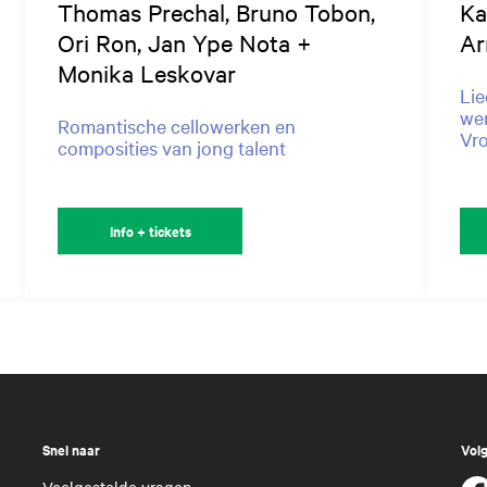
Thomas Prechal, Bruno Tobon,
Ka
Ori Ron, Jan Ype Nota +
Ar
Monika Leskovar
Lie
wer
Romantische cellowerken en
Vr
composities van jong talent
Info + tickets
Snel naar
Volg
Veelgestelde vragen