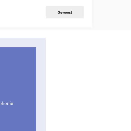
Geweest
phonie