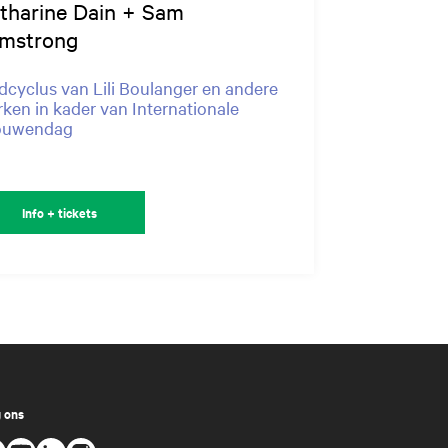
tharine Dain + Sam
mstrong
dcyclus van Lili Boulanger en andere
ken in kader van Internationale
ouwendag
Info + tickets
 ons