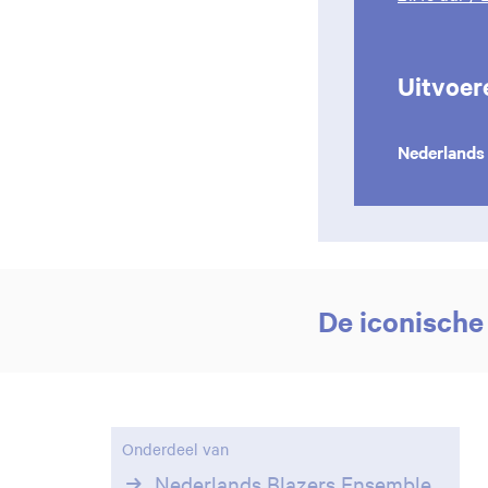
Uitvoer
Nederlands
De iconische
Inzoomen
Onderdeel van
Nederlands Blazers Ensemble