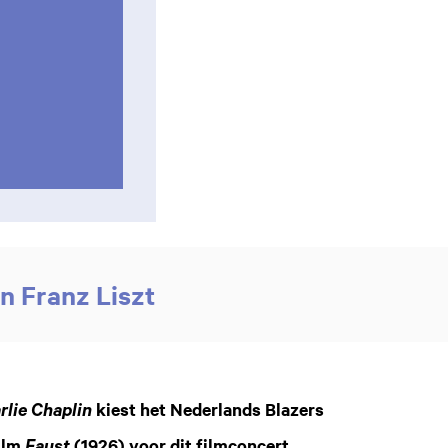
n Franz Liszt
Inzoomen
kiest het Nederlands Blazers
rlie Chaplin
film
(1926) voor dit filmconcert.
Faust