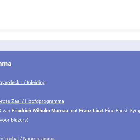
mma
Foyerdeck 1 / Inleiding
 Grote Zaal / Hoofdprogramma
) van
Friedrich Wilhelm Murnau
met
Franz Liszt
Eine Faust-Sym
voor blazers)
 Entreehal / Naprogramma