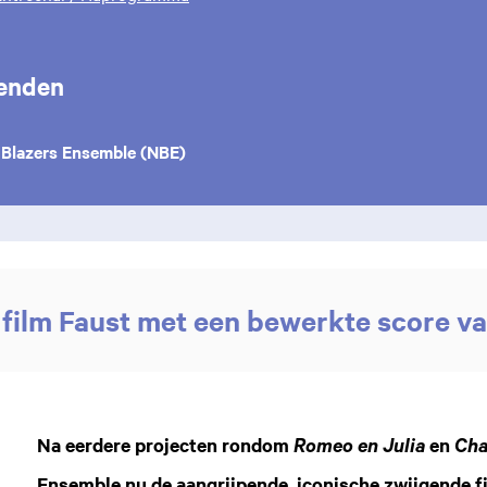
enden
 Blazers Ensemble (NBE)
 film Faust met een bewerkte score va
Na eerdere projecten rondom
en
Romeo en Julia
Cha
Ensemble nu de aangrijpende, iconische zwijgende 