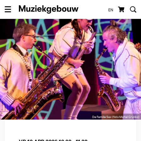
EN
Menu
De Familie Sax (foto Michal Grycko)