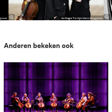
ggreve)
Van Baerle Trio (foto Marco Borggreve)
Anderen bekeken ook
Overslaan