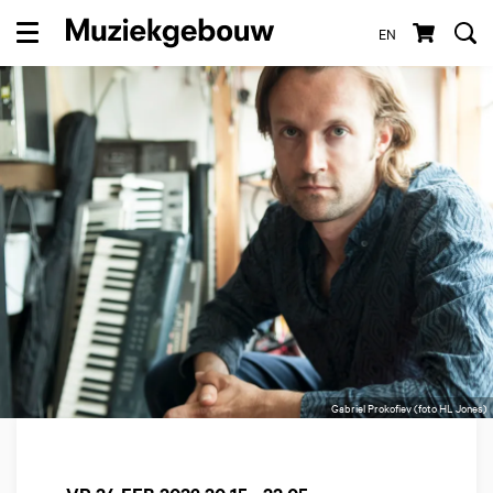
EN
Menu
Gabriel Prokofiev (foto HL Jones)