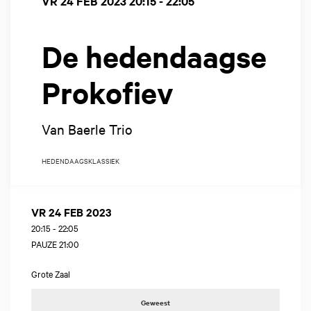
VR 24 FEB 2023
20:15 - 22:05
De hedendaagse
Prokofiev
Van Baerle Trio
HEDENDAAGS
KLASSIEK
VR 24 FEB 2023
20:15
-
22:05
PAUZE 21:00
Grote Zaal
Geweest