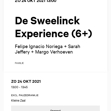
ZO 24 OKT 2021
13:00
De Sweelinck
Experience (6+)
Felipe Ignacio Noriega + Sarah
Jeffery + Margo Verhoeven
FAMILIE
ZO 24 OKT 2021
13:00
-
13:45
EXCL. PAUZEDRANKJE
Kleine Zaal
Geweest