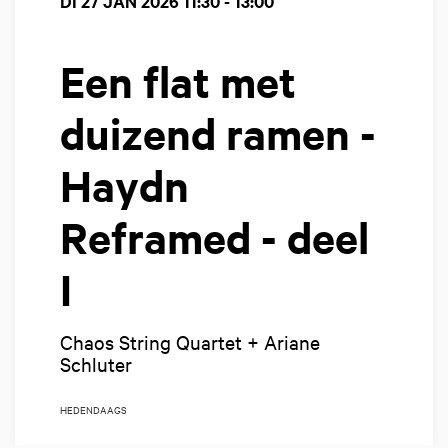
DI 27 JAN 2026
11:30 - 13:00
Een flat met
duizend ramen -
Haydn
Reframed - deel
I
Chaos String Quartet + Ariane
Schluter
HEDENDAAGS