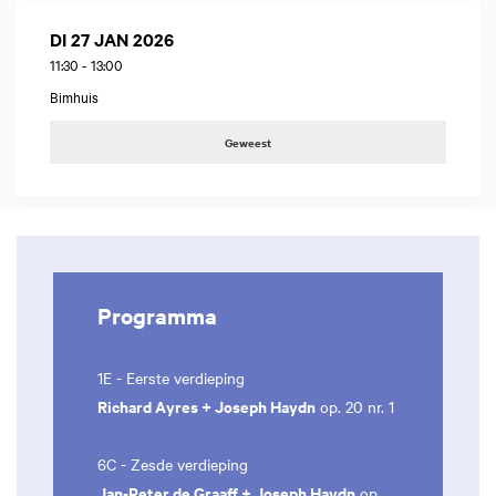
DI 27 JAN 2026
11:30
-
13:00
Bimhuis
Geweest
Programma
1E - Eerste verdieping
Richard Ayres + Joseph Haydn
op. 20 nr. 1
6C - Zesde verdieping
Jan-Peter de Graaff + Joseph Haydn
op.