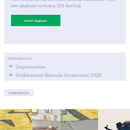
een dagkaart ontvang 25% korting.
Bestel dagkaart
Onderdeel van
Dagconcerten
Strijkkwartet Biënnale Amsterdam 2026
KAMERMUZIEK
Overslaan