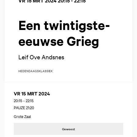
VR 15 MRT 2024
20:15 - 22:15
Een twintigste-
eeuwse Grieg
Leif Ove Andsnes
HEDENDAAGS
KLASSIEK
VR 15 MRT 2024
20:15
-
22:15
PAUZE 21:20
Grote Zaal
Geweest