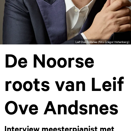
Leif Ove Andsnes (foto Gregor Hohenberg)
De Noorse
roots van Leif
Ove Andsnes
Interview meesterpianist met