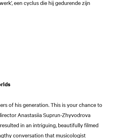
erk’, een cyclus die hij gedurende zijn
orlds
s of his generation. This is your chance to
 director Anastasiia Suprun-Zhyvodrova
resulted in an intriguing, beautifully filmed
engthy conversation that musicologist