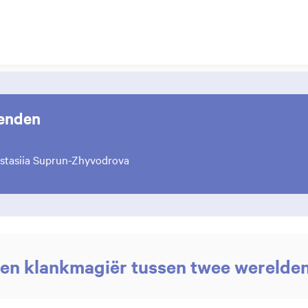
enden
stasiia Suprun-Zhyvodrova
een klankmagiër tussen twee werelde