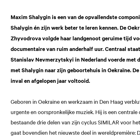
Maxim Shalygin is een van de opvallendste componist
Shalygin én zijn werk beter te leren kennen. De Oek
Zhyvodrova volgde haar landgenoot geruime tijd voo
documentaire van ruim anderhalf uur. Centraal staa
Stanislav Nevmerzytskyi in Nederland voerde met 
met Shalygin naar zijn geboortehuis in Oekraïne. D
inval en afgelopen jaar voltooid.
Geboren in Oekraïne en werkzaam in Den Haag verbluft
urgente en oorspronkelijke muziek. Hij is een centra
bestaande drie delen van zijn cyclus SIMILAR voor he
gaat bovendien het nieuwste deel in wereldpremière: De