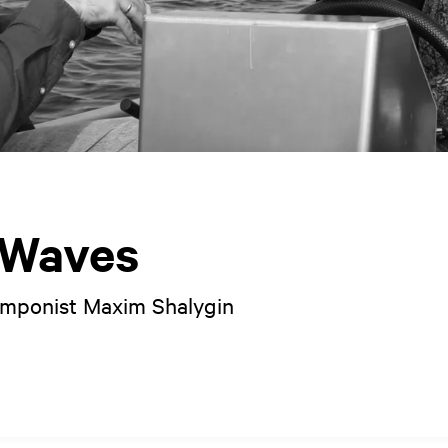
g Waves
omponist Maxim Shalygin