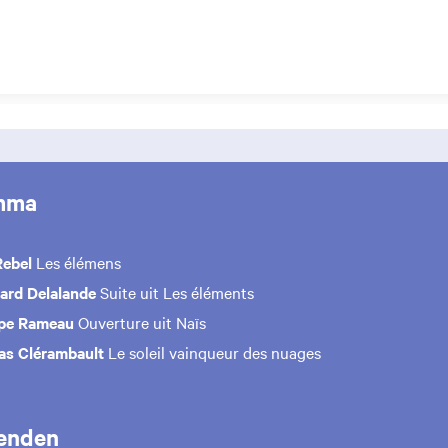
mma
Rebel
Les élémens
hard Delalande
Suite uit Les éléments
ppe Rameau
Ouverture uit Naïs
as Clérambault
Le soleil vainqueur des nuages
enden