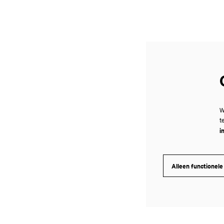
W
t
i
Alleen functionele
Inzoomen