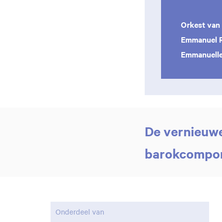
Orkest van
Emmanuel R
Emmanuelle
De vernieuwe
barokcompon
Onderdeel van