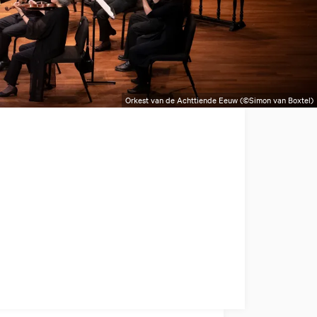
Orkest van de Achttiende Eeuw (©Simon van Boxtel)