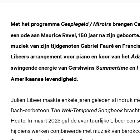
Met het programma
brengen Ca
Gespiegeld / Miroirs
een ode aan Maurice Ravel, 150 jaar na zijn geboort
muziek van zijn tijdgenoten Gabriel Fauré en Franc
Libeers arrangement voor piano en koor van het
Ada
swingende energie van Gershwins
en
Summertime
I
Amerikaanse levendigheid.
Julien Libeer maakte enkele jaren geleden al indruk 
Bach-eerbetoon
The Well-Tempered Songbook
brachte
Heute. In maart 2025 gaf de avontuurlijke Libeer een s
hij diens werken combineerde met muziek van barokc