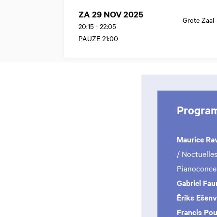
ZA 29 NOV 2025
Grote Zaal
20:15
-
22:05
PAUZE 21:00
Progra
Maurice Ra
/ Noctuelle
Pianoconcer
Gabriel Fau
Ēriks Ešenv
Francis Pou