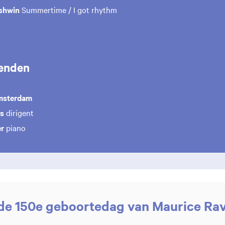
shwin
Summertime / I got rhythm
enden
msterdam
ss
dirigent
er
piano
de 150e geboortedag van Maurice Rav