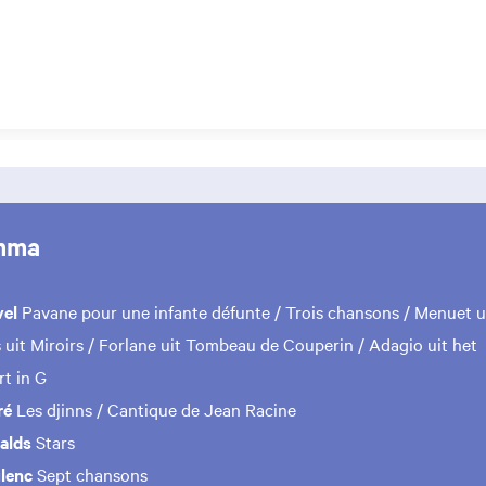
mma
vel
Pavane pour une infante défunte / Trois chansons / Menuet u
s uit Miroirs / Forlane uit Tombeau de Couperin / Adagio uit het
t in G
ré
Les djinns / Cantique de Jean Racine
alds
Stars
lenc
Sept chansons