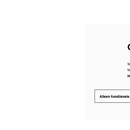
W
t
i
Alleen functionele
Inzoomen