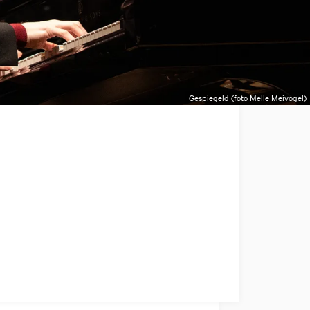
Gespiegeld (foto Melle Meivogel)