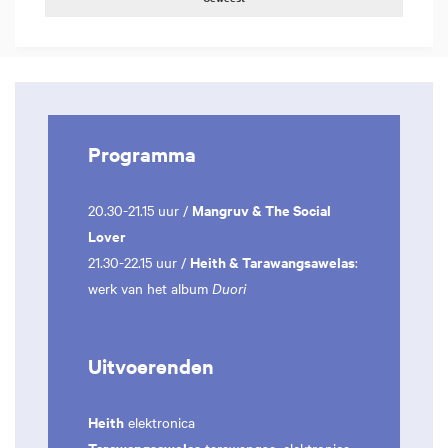
Programma
Mangruv & The Social
20.30-21.15 uur /
Lover
Heith & Tarawangsawelas
21.30-22.15 uur /
:
werk van het album
Duori
Uitvoerenden
Heith
elektronica
Tarawangsawelas