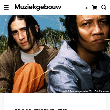
EN
Menu
Heith & Tarawangsawelas (foto Eric Persona)