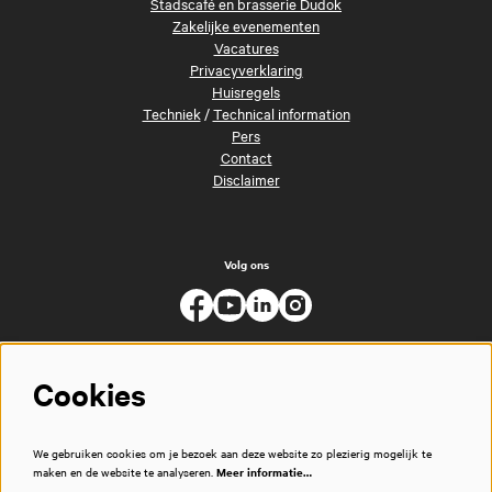
Stadscafé en brasserie Dudok
Zakelijke evenementen
Vacatures
Privacyverklaring
Huisregels
Techniek
/
Technical information
Pers
Contact
Disclaimer
Volg ons
Cookies
We gebruiken cookies om je bezoek aan deze website zo plezierig mogelijk te
maken en de website te analyseren.
Meer informatie…