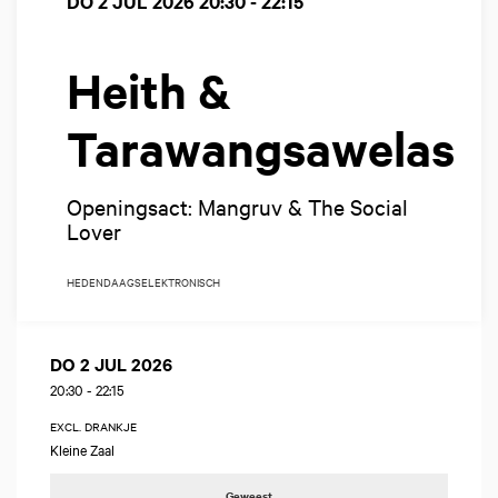
DO 2 JUL 2026
20:30 - 22:15
Heith &
Tarawangsawelas
Openingsact: Mangruv & The Social
Lover
HEDENDAAGS
ELEKTRONISCH
DO 2 JUL 2026
20:30
-
22:15
EXCL. DRANKJE
Kleine Zaal
Geweest