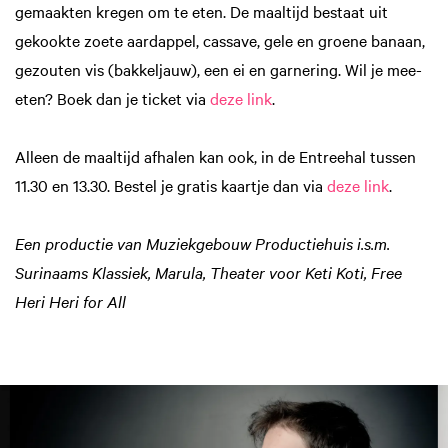
gemaakten kregen om te eten. De maaltijd bestaat uit
gekookte zoete aardappel, cassave, gele en groene banaan,
gezouten vis (bakkeljauw), een ei en garnering. Wil je mee-
eten? Boek dan je ticket via
deze link
.
Alleen de maaltijd afhalen kan ook, in de Entreehal tussen
11.30 en 13.30. Bestel je gratis kaartje dan via
deze link
.
Een productie van Muziekgebouw Productiehuis i.s.m.
Surinaams Klassiek, Marula, Theater voor Keti Koti, Free
Heri Heri for All
Overslaan