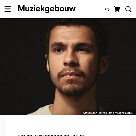
EN
Menu
Arturo den Hartog (foto Milagro Elstak)