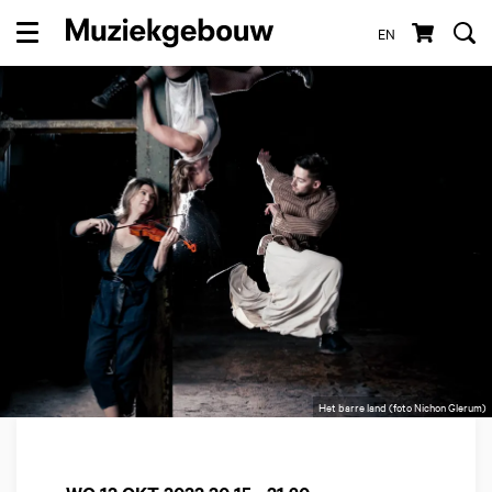
EN
Menu
Het barre land (foto Nichon Glerum)