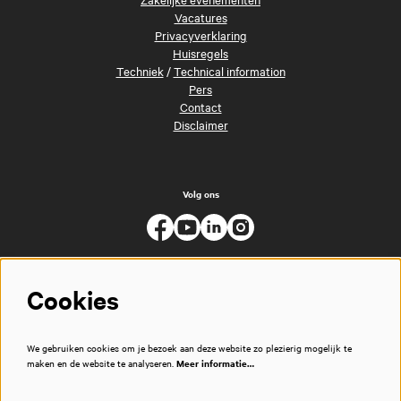
Vacatures
Privacyverklaring
Huisregels
Techniek
/
Technical information
Pers
Contact
Disclaimer
Volg ons
Cookies
We gebruiken cookies om je bezoek aan deze website zo plezierig mogelijk te
maken en de website te analyseren.
Meer informatie…