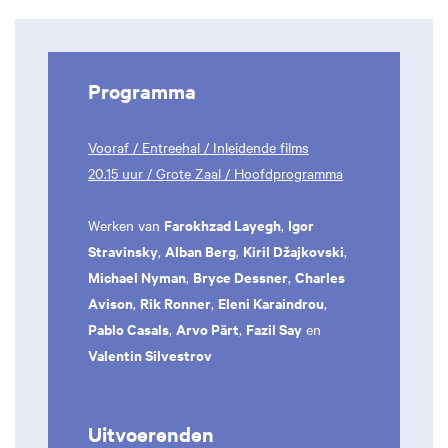
Programma
Vooraf / Entreehal / Inleidende films
20.15 uur / Grote Zaal / Hoofdprogramma
Farokhzad Layegh
Igor
Werken van
,
Stravinsky
Alban Berg
Kiril Džajkovski
,
,
,
Michael Nyman
Bryce Dessner
Charles
,
,
Avison
Rik Ronner
Eleni Karaindrou
,
,
,
Pablo Casals
Arvo Pärt
Fazil Say
,
,
en
Valentin Silvestrov
Uitvoerenden