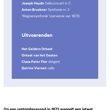
Joseph Haydn
Celloconcert in C
Anton Bruckner
Symfonie nr. 3
‘Wagnersymfonie’ (oerversie van 1873)
Uitvoerenden
Het Gelders Orkest
Orkest van het Oosten
Claus Peter Flor
dirigent
Quirine Viersen
cello
Op een septemberavond in 1873 waggelt een ietwat