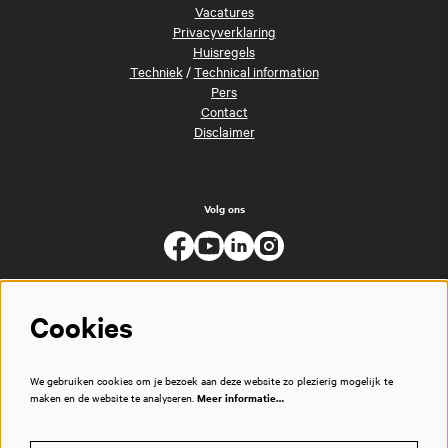
Vacatures
Privacyverklaring
Huisregels
Techniek
/
Technical information
Pers
Contact
Disclaimer
Volg ons
Cookies
We gebruiken cookies om je bezoek aan deze website zo plezierig mogelijk te
maken en de website te analyseren.
Meer informatie…