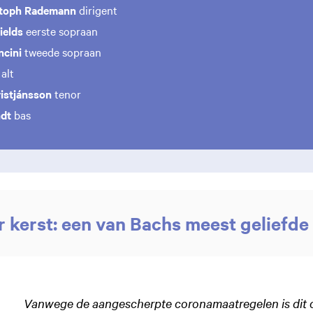
stoph Rademann
dirigent
ields
eerste sopraan
ncini
tweede sopraan
alt
istjánsson
tenor
ndt
bas
r kerst: een van Bachs meest geliefd
Vanwege de aangescherpte coronamaatregelen is dit 