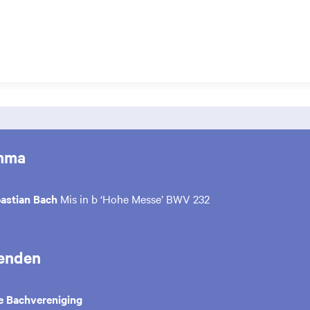
mma
astian Bach
Mis in b ‘Hohe Messe’ BWV 232
enden
e Bachvereniging