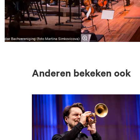
landse Bachvereniging (foto Martina Simkovicova)
Anderen bekeken ook
Overslaan