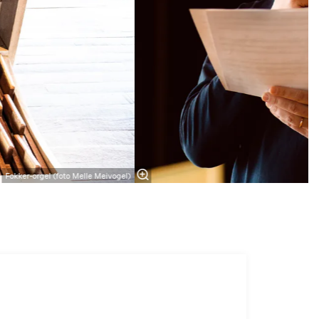
Fokker-orgel (foto Melle Meivogel)