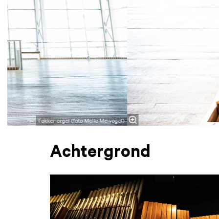
Fokker-orgel (foto Melle Meivogel)
Achtergrond