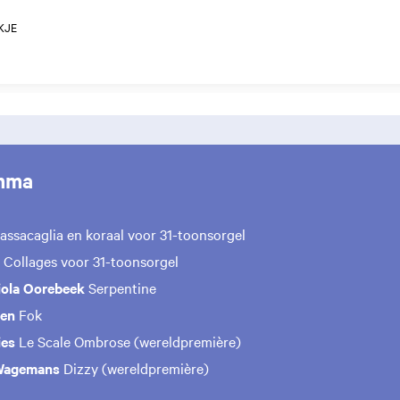
KJE
mma
assacaglia en koraal voor 31-toonsorgel
t
Collages voor 31-toonsorgel
Viola Oorebeek
Serpentine
sen
Fok
ies
Le Scale Ombrose (wereldpremière)
 Wagemans
Dizzy (wereldpremière)