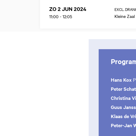
ZO 2 JUN 2024
EXCL. DRAN
Kleine Zaal
11:00
-
12:05
Progra
Hans Kox
P
Peter Scha
Christina 
Guus Jans
Klaas de Vr
Peter-Jan