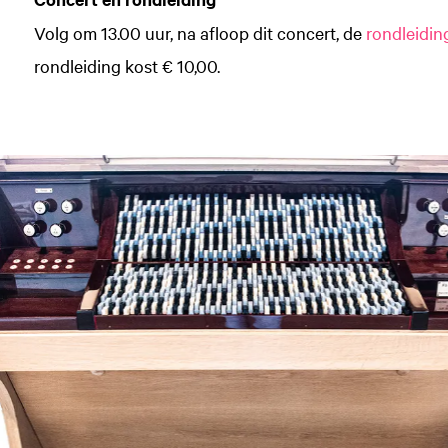
Volg om 13.00 uur, na afloop dit concert, de
rondleidi
rondleiding kost € 10,00.