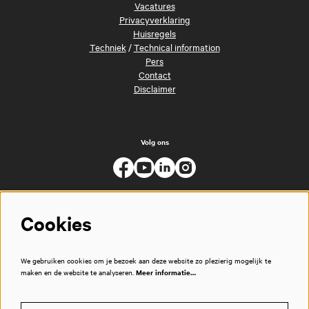
Vacatures
Privacyverklaring
Huisregels
Techniek
/
Technical information
Pers
Contact
Disclaimer
Volg ons
Cookies
We gebruiken cookies om je bezoek aan deze website zo plezierig mogelijk te
maken en de website te analyseren.
Meer informatie…