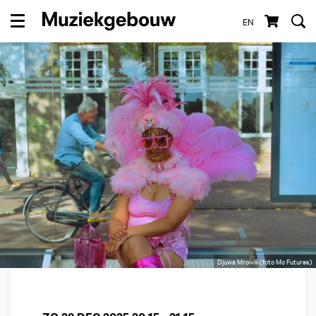
EN
Menu
Djuwa Mroivili (foto Mo Futures)