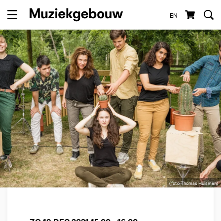
EN
Menu
(foto Thomas Huisman)