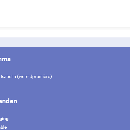
mma
Isabella (wereldpremière)
enden
ging
mble