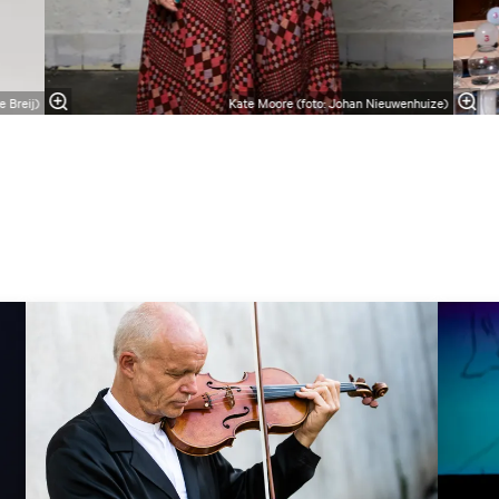
e Breij)
Kate Moore (foto: Johan Nieuwenhuize)