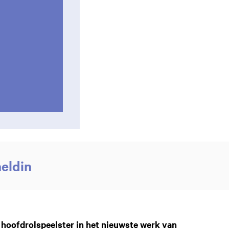
heldin
Inzoomen
de hoofdrolspeelster in het nieuwste werk van