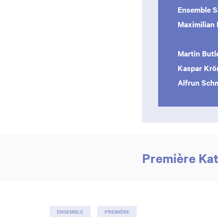
Ensemble S
Maximilian 
Martin Butl
Kaspar Krö
Alfrun Sch
Première Kat
ENSEMBLE
PREMIÈRE