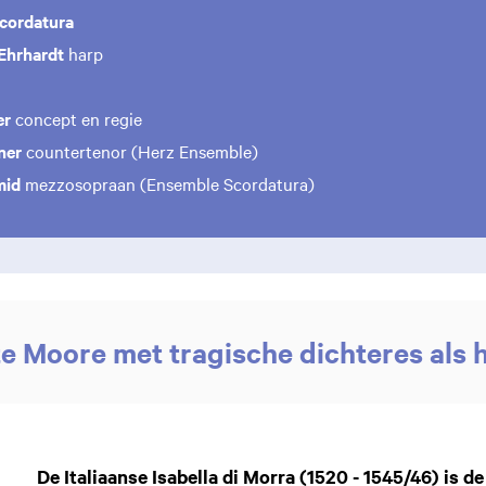
cordatura
Ehrhardt
harp
er
concept en regie
ner
countertenor (Herz Ensemble)
mid
mezzosopraan (Ensemble Scordatura)
e Moore met tragische dichteres als 
Inzoomen
De Italiaanse Isabella di Morra (1520 - 1545/46) is 