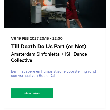
VR 19 FEB 2027
20:15 - 22:00
Till Death Do Us Part (or Not)
Amsterdam Sinfonietta + ISH Dance
Collective
Een macabere en humoristische voorstelling rond
een verhaal van Roald Dahl
Info + tickets