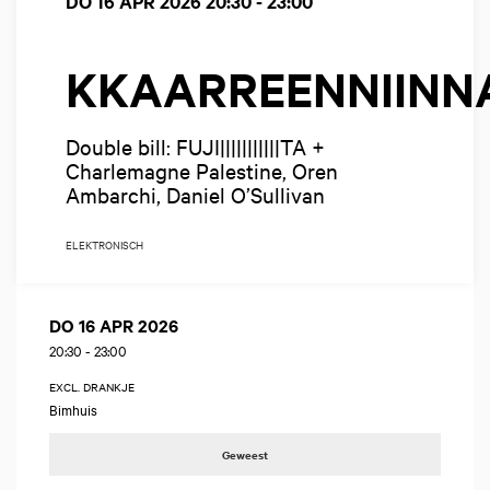
DO 16 APR 2026
20:30 - 23:00
KKAARREENNIINN
Double bill: FUJI|||||||||||TA +
Charlemagne Palestine, Oren
Ambarchi, Daniel O’Sullivan
ELEKTRONISCH
DO 16 APR 2026
20:30
-
23:00
EXCL. DRANKJE
Bimhuis
Geweest