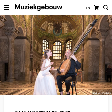
EN
Menu
Duo Serenissima