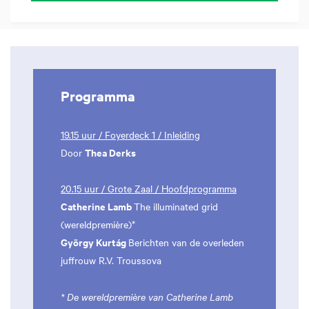
Programma
19.15 uur / Foyerdeck 1 / Inleiding
Thea Derks
Door
20.15 uur / Grote Zaal / Hoofdprogramma
Catherine Lamb
The illuminated grid
(wereldpremière)*
György Kurtág
Berichten van de overleden
juffrouw R.V. Troussova
* De wereldpremière van Catherine Lamb