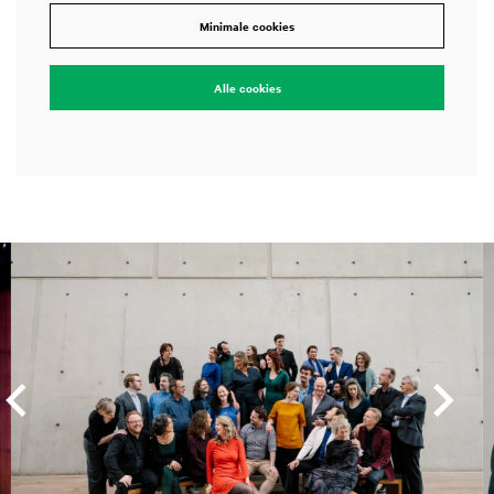
Minimale cookies
Alle cookies
Overslaan