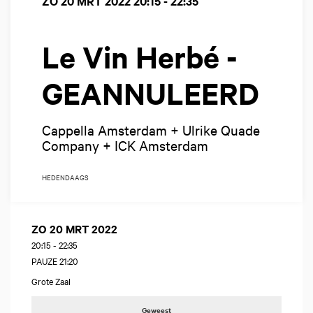
ZO 20 MRT 2022
20:15 - 22:35
Le Vin Herbé -
GEANNULEERD
Cappella Amsterdam + Ulrike Quade
Company + ICK Amsterdam
HEDENDAAGS
ZO 20 MRT 2022
20:15
-
22:35
PAUZE 21:20
Grote Zaal
Geweest