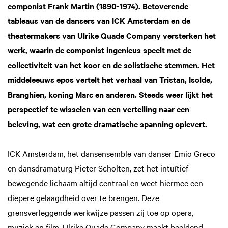
componist Frank Martin (1890-1974). Betoverende
tableaus van de dansers van ICK Amsterdam en de
theatermakers van Ulrike Quade Company versterken het
werk, waarin de componist ingenieus speelt met de
collectiviteit van het koor en de solistische stemmen. Het
middeleeuws epos vertelt het verhaal van Tristan, Isolde,
Branghien, koning Marc en anderen. Steeds weer lijkt het
perspectief te wisselen van een vertelling naar een
beleving, wat een grote dramatische spanning oplevert.
ICK Amsterdam, het dansensemble van danser Emio Greco
en dansdramaturg Pieter Scholten, zet het intuïtief
bewegende lichaam altijd centraal en weet hiermee een
diepere gelaagdheid over te brengen. Deze
Inzoomen
grensverleggende werkwijze passen zij toe op opera,
muziek en film. Ulrike Quade Company maakt beeldend