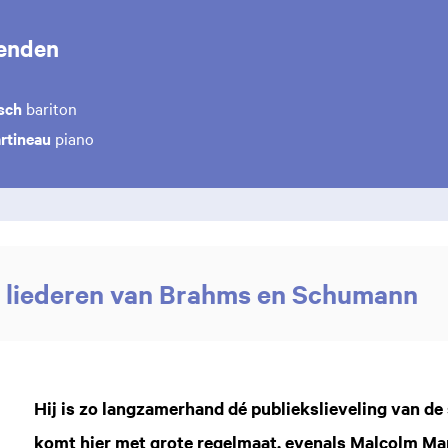
enden
sch
bariton
rtineau
piano
 liederen van Brahms en Schumann
Hij is zo langzamerhand dé publiekslieveling van de 
komt hier met grote regelmaat, evenals Malcolm Ma