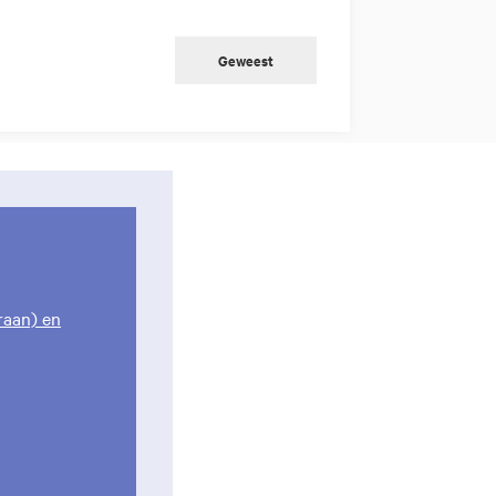
Geweest
aan) en