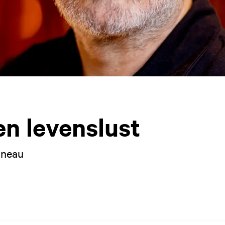
en levenslust
ineau