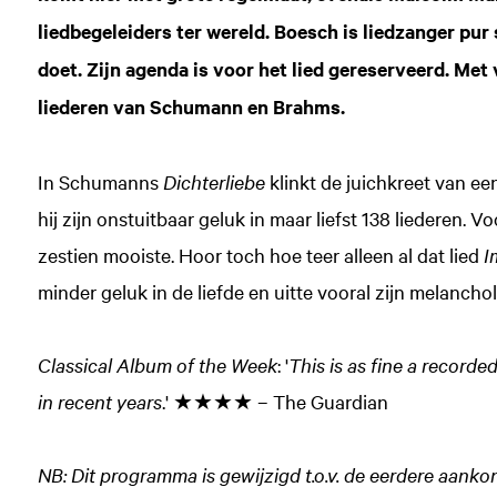
liedbegeleiders ter wereld. Boesch is liedzanger pur s
doet. Zijn agenda is voor het lied gereserveerd. M
liederen van Schumann en Brahms.
In Schumanns
Dichterliebe
klinkt de juichkreet van ee
hij zijn onstuitbaar geluk in maar liefst 138 liederen. V
zestien mooiste. Hoor toch hoe teer alleen al dat lied
I
minder geluk in de liefde en uitte vooral zijn melanchol
Classical Album of the Week
: '
This is as fine a record
in recent years
.' ★★★★ – The Guardian
NB: Dit programma is gewijzigd t.o.v. de eerdere aank