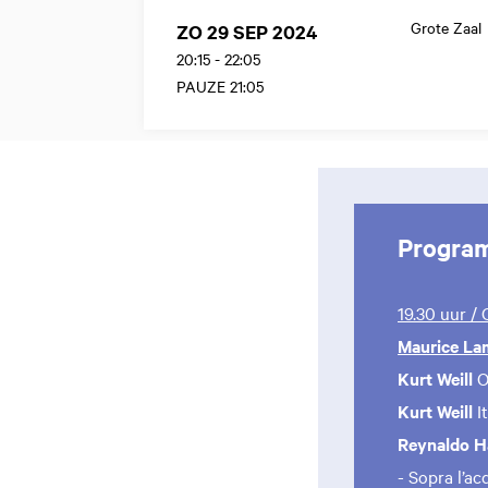
Grote Zaal
ZO 29 SEP 2024
20:15
-
22:05
PAUZE 21:05
Progra
19.30 uur /
Maurice La
Kurt Weill
O
Kurt Weill
I
Reynaldo 
- Sopra l’a