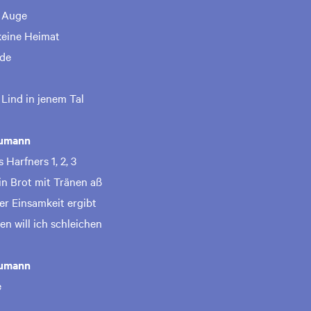
s Auge
keine Heimat
nde
n Lind in jenem Tal
humann
Harfners 1, 2, 3
ein Brot mit Tränen aß
der Einsamkeit ergibt
en will ich schleichen
humann
e