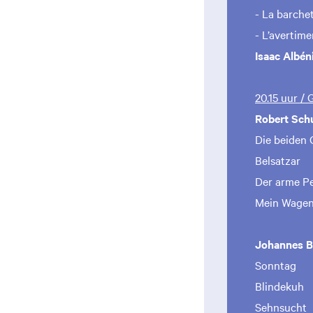
- La barche
- L’avertim
Isaac Albén
20.15 uur /
Robert Sc
Die beiden 
Belsatzar
Der arme P
Mein Wagen 
Johannes 
Sonntag
Blindekuh
Sehnsucht