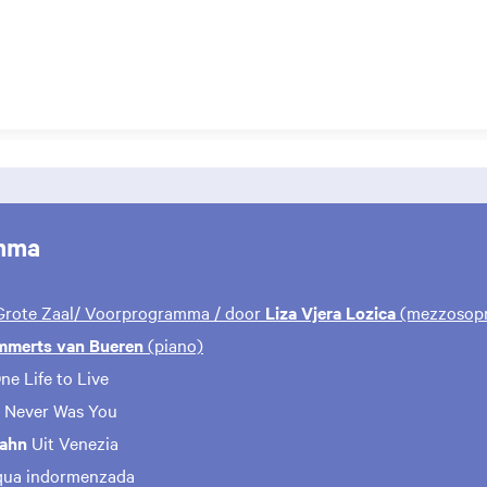
mma
 Grote Zaal/ Voorprogramma / door
Liza Vjera Lozica
(mezzosopr
mmerts van Bueren
(piano)
ne Life to Live
t Never Was You
Hahn
Uit Venezia
cqua indormenzada