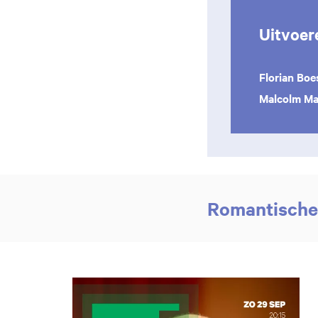
Uitvoer
Florian Boe
Malcolm Ma
Romantische