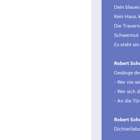
Dein blaue
Kein Haus, 
Die Trauer
Schwermut
Es steht ei
Robert Sc
Gesänge des 
- Wer nie s
- Wer sich 
- An die Tür
Robert Sc
Dichterlieb