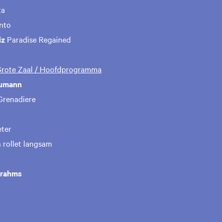
ta
ento
iz
Paradise Regained
 Grote Zaal / Hoofdprogramma
humann
Grenadiere
eter
rollet langsam
Brahms