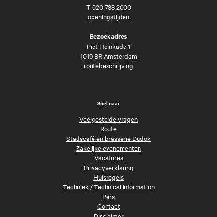
T
020 788 2000
openingstijden
Bezoekadres
Piet Heinkade 1
1019 BR Amsterdam
routebeschrijving
Snel naar
Veelgestelde vragen
Route
Stadscafé en brasserie Dudok
Zakelijke evenementen
Vacatures
Privacyverklaring
Huisregels
Techniek
/
Technical information
Pers
Contact
Disclaimer