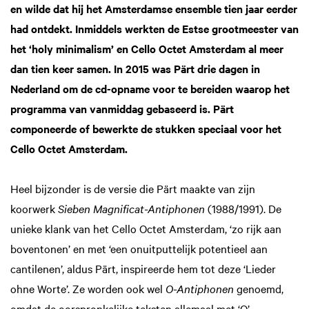
en wilde dat hij het Amsterdamse ensemble tien jaar eerder
had ontdekt. Inmiddels werkten de Estse grootmeester van
het ‘holy minimalism’ en Cello Octet Amsterdam al meer
dan tien keer samen. In 2015 was Pärt drie dagen in
Nederland om de cd-opname voor te bereiden waarop het
programma van vanmiddag gebaseerd is. Pärt
componeerde of bewerkte de stukken speciaal voor het
Cello Octet Amsterdam.
Heel bijzonder is de versie die Pärt maakte van zijn
koorwerk
Sieben Magnificat-Antiphonen
(1988/1991). De
unieke klank van het Cello Octet Amsterdam, ‘zo rijk aan
boventonen’ en met ‘een onuitputtelijk potentieel aan
cantilenen’, aldus Pärt, inspireerde hem tot deze ‘Lieder
ohne Worte’. Ze worden ook wel
O-Antiphonen
genoemd,
omdat de oorspronkelijke teksten allemaal met ‘O’