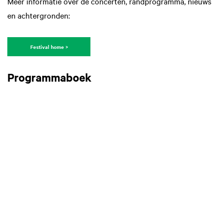
Meer informatie over de concerten, randprogramma, nieuws
en achtergronden:
Festival home >
Programmaboek
Inzoomen
In