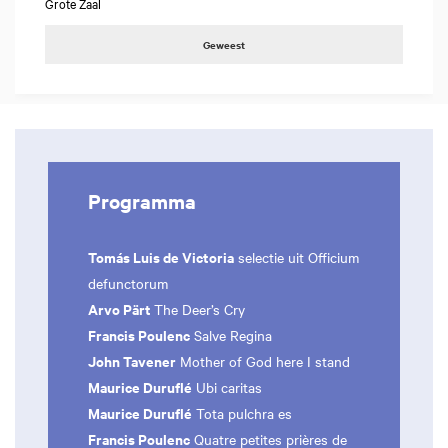
Grote Zaal
Geweest
Programma
Tomás Luis de Victoria
selectie uit Officium
defunctorum
Arvo Pärt
The Deer’s Cry
Francis Poulenc
Salve Regina
John Tavener
Mother of God here I stand
Maurice Duruflé
Ubi caritas
Maurice Duruflé
Tota pulchra es
Francis Poulenc
Quatre petites prières de