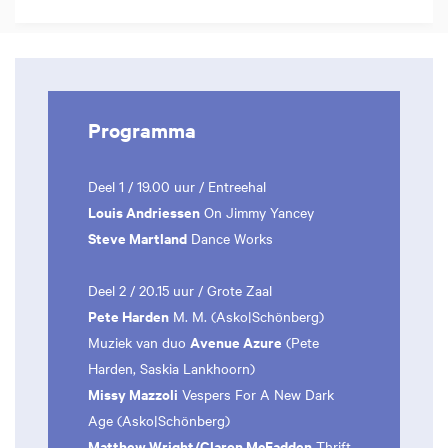
Programma
Deel 1 / 19.00 uur / Entreehal
Louis Andriessen
On Jimmy Yancey
Steve Martland
Dance Works
Deel 2 / 20.15 uur / Grote Zaal
Pete Harden
M. M. (Asko|Schönberg)
Avenue Azure
Muziek van duo
(Pete
Harden, Saskia Lankhoorn)
Missy Mazzoli
Vespers For A New Dark
Age (Asko|Schönberg)
Matthew Wright/Claron McFadden
Thrift