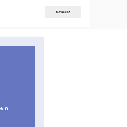
Geweest
rk O