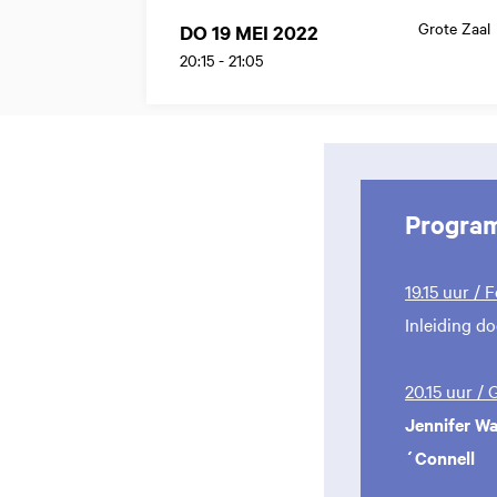
Grote Zaal
DO 19 MEI 2022
20:15
-
21:05
Progra
19.15 uur / 
Inleiding d
20.15 uur /
Jennifer W
´Connell