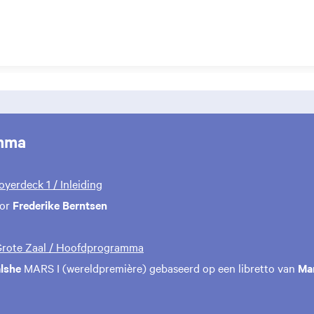
mma
Foyerdeck 1 / Inleiding
oor
Frederike Berntsen
 Grote Zaal / Hoofdprogramma
alshe
MARS I (wereldpremière) gebaseerd op een libretto van
Ma