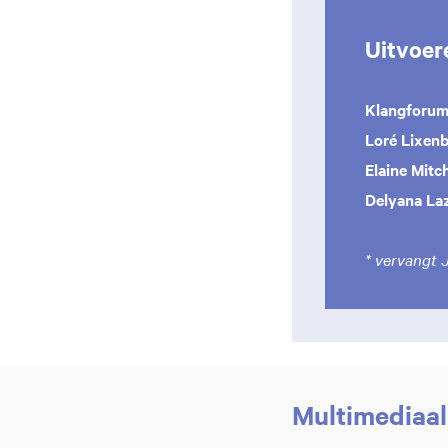
Uitvoer
Klangforum
Loré Lixenb
Elaine Mitc
Delyana La
* vervangt J
Multimediaal