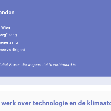
enden
 Wien
erg*
zang
hener
zang
zarova
dirigent
uliet Fraser, die wegens ziekte verhinderd is
 werk over technologie en de klimaat