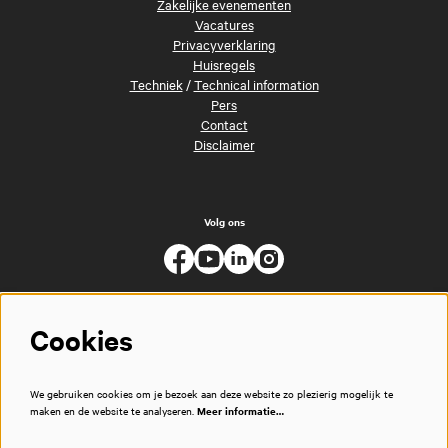
Zakelijke evenementen
Vacatures
Privacyverklaring
Huisregels
Techniek
/
Technical information
Pers
Contact
Disclaimer
Volg ons
Cookies
We gebruiken cookies om je bezoek aan deze website zo plezierig mogelijk te
maken en de website te analyseren.
Meer informatie…